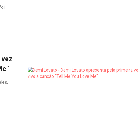
foi
 vez
Me”
les,