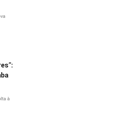
ova
res”:
mba
lta à