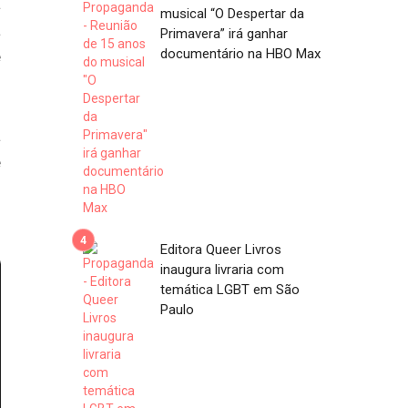
a
musical “O Despertar da
a
Primavera” irá ganhar
documentário na HBO Max
e
a
e
m
Editora Queer Livros
inaugura livraria com
temática LGBT em São
Paulo