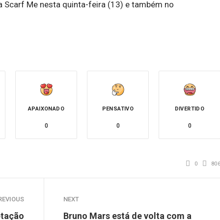
da Scarf Me nesta quinta-feira (13) e também no
APAIXONADO
PENSATIVO
DIVERTIDO
0
0
0
0
80
REVIOUS
NEXT
ptação
Bruno Mars está de volta com a