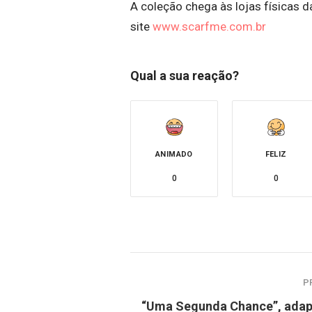
A coleção chega às lojas físicas 
site
www.scarfme.com.br
Qual a sua reação?
ANIMADO
FELIZ
0
0
P
“Uma Segunda Chance”, ada