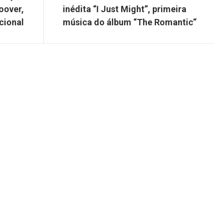
oover,
inédita “I Just Might”, primeira
cional
música do álbum “The Romantic”