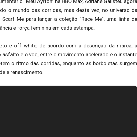
mentário “Meu Ayrton” na HBO Max, Adriane Galisteu agor
do o mundo das corridas, mas desta vez, no universo d
 Scarf Me para lançar a coleção “Race Me”, uma linha d
gância e força feminina em cada estampa.
eto e off white, de acordo com a descrição da marca, 
o asfalto e o voo, entre o movimento acelerado e o instant
letem o ritmo das corridas, enquanto as borboletas surge
de e renascimento.