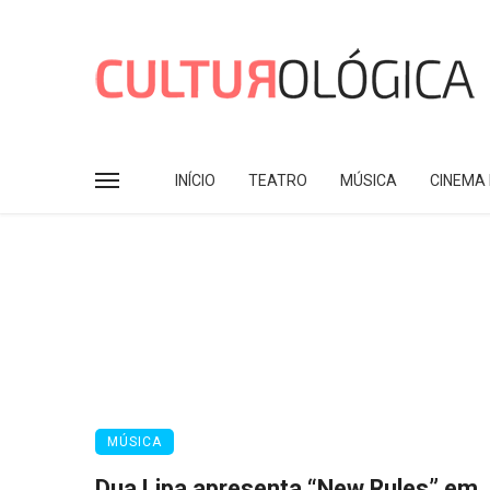
INÍCIO
TEATRO
MÚSICA
CINEMA 
MÚSICA
Dua Lipa apresenta “New Rules” em