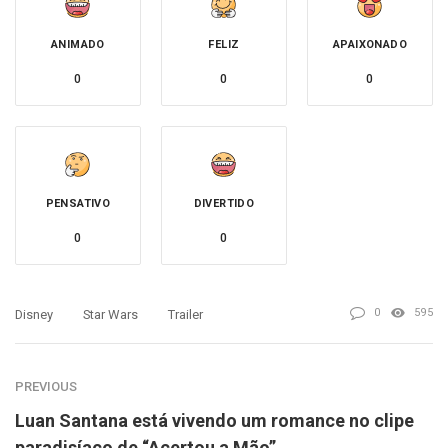
ANIMADO
FELIZ
APAIXONADO
0
0
0
PENSATIVO
DIVERTIDO
0
0
0
595
Disney
Star Wars
Trailer
PREVIOUS
Luan Santana está vivendo um romance no clipe
paradisíaco de “Acertou a Mão”