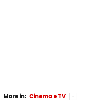
More in:
Cinema e TV