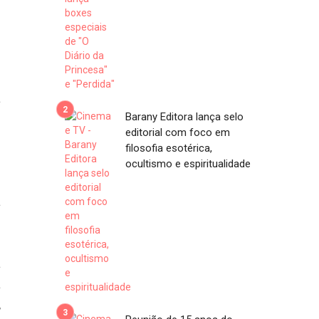
s
á
Barany Editora lança selo
.
editorial com foco em
o
filosofia esotérica,
ocultismo e espiritualidade
a
o
o
a
a
,