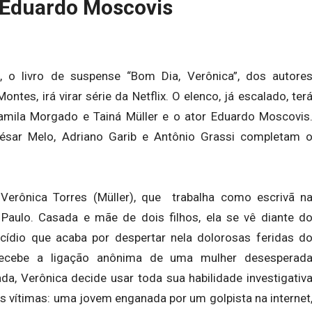
 Eduardo Moscovis
 o livro de suspense “Bom Dia, Verônica”, dos autore
ontes, irá virar série da Netflix. O elenco, já escalado, ter
amila Morgado e Tainá Müller e o ator Eduardo Moscovis
, César Melo, Adriano Garib e Antônio Grassi completam 
Verônica Torres (Müller), que trabalha como escrivã n
Paulo. Casada e mãe de dois filhos, ela se vê diante d
ídio que acaba por despertar nela dolorosas feridas d
ecebe a ligação anônima de uma mulher desesperad
a, Verônica decide usar toda sua habilidade investigativ
 vítimas: uma jovem enganada por um golpista na internet