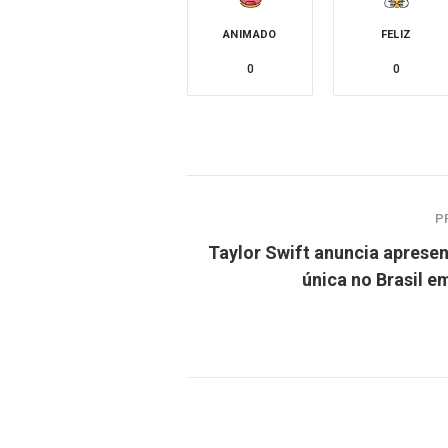
ANIMADO
FELIZ
0
0
P
Taylor Swift anuncia aprese
única no Brasil e