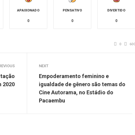
APAIXONADO
PENSATIVO
DIVERTIDO
0
0
0
0
60
REVIOUS
NEXT
ntação
Empoderamento feminino e
m 2020
igualdade de gênero são temas do
Cine Autorama, no Estádio do
Pacaembu