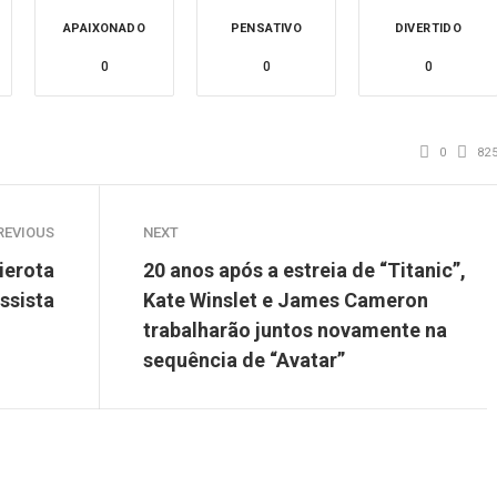
APAIXONADO
PENSATIVO
DIVERTIDO
0
0
0
0
82
REVIOUS
NEXT
ierota
20 anos após a estreia de “Titanic”,
ssista
Kate Winslet e James Cameron
trabalharão juntos novamente na
sequência de “Avatar”