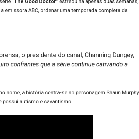
série “
The Good Doctor
” estreou há apenas duas semanas,
ara a emissora ABC, ordenar uma temporada completa da
rensa, o presidente do canal, Channing Dungey,
to confiantes que a série continue cativando a
o nome, a história centra-se no personagem Shaun Murphy
e possui autismo e savantismo: