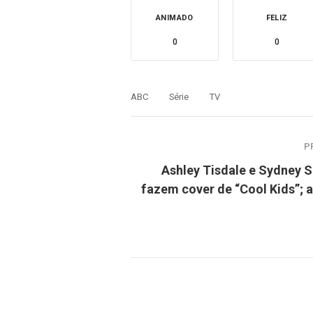
ANIMADO
FELIZ
0
0
ABC
Série
TV
P
Ashley Tisdale e Sydney S
fazem cover de “Cool Kids”; a