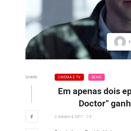
B
SHARE
CINEMA E TV
SÉRIE
Em apenas dois ep
Doctor” gan
outubro 4, 2017
0