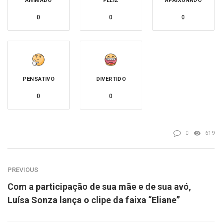
ANIMADO
FELIZ
APAIXONADO
0
0
0
PENSATIVO
DIVERTIDO
0
0
0
619
PREVIOUS
Com a participação de sua mãe e de sua avó,
Luísa Sonza lança o clipe da faixa “Eliane”