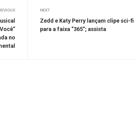
REVIOUS
NEXT
usical
Zedd e Katy Perry lançam clipe sci-fi
 Você”
para a faixa “365”; assista
ada no
mental