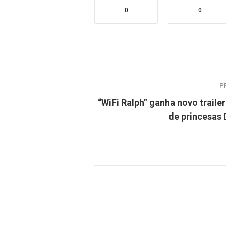
0
0
P
“WiFi Ralph” ganha novo trailer
de princesas 