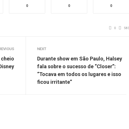
0
0
0
0
58
REVIOUS
NEXT
 cheio
Durante show em São Paulo, Halsey
Disney
fala sobre o sucesso de “Closer”:
“Tocava em todos os lugares e isso
ficou irritante”