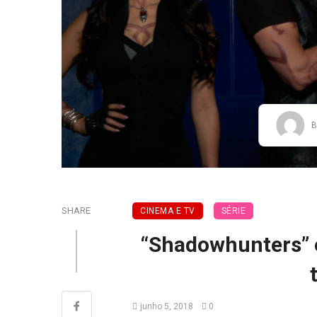
B
SHARE
CINEMA E TV
SÉRIE
“Shadowhunters” é
junho 5, 2018
0