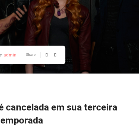
admin
Share
y
 cancelada em sua terceira
temporada