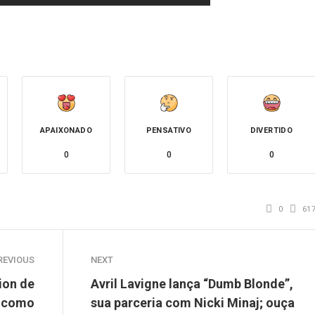
APAIXONADO
PENSATIVO
DIVERTIDO
0
0
0
0
61
REVIOUS
NEXT
ion de
Avril Lavigne lança “Dumb Blonde”,
h como
sua parceria com Nicki Minaj; ouça