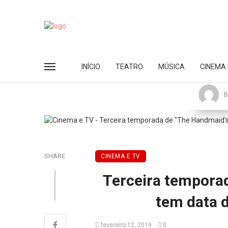
INÍCIO
TEATRO
MÚSICA
CINEMA 
B
SHARE
CINEMA E TV
Terceira temporad
tem data 
fevereiro 12, 2019
0