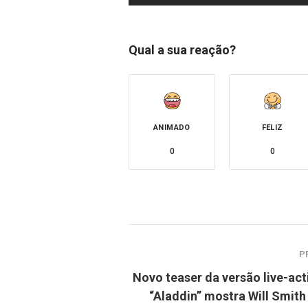
Qual a sua reação?
ANIMADO
FELIZ
0
0
P
Novo teaser da versão live-act
“Aladdin” mostra Will Smit