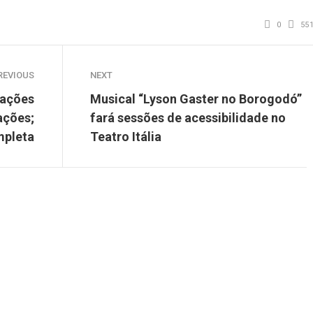
0
55
REVIOUS
NEXT
cações
Musical “Lyson Gaster no Borogodó”
ações;
fará sessões de acessibilidade no
ompleta
Teatro Itália