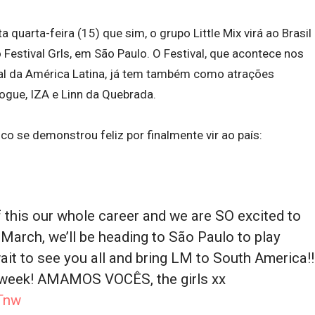
quarta-feira (15) que sim, o grupo Little Mix virá ao Brasil
o Festival Grls, em São Paulo. O Festival, que acontece nos
al da América Latina, já tem também como atrações
ogue, IZA e Linn da Quebrada.
ico se demonstrou feliz por finalmente vir ao país:
his our whole career and we are SO excited to
s March, we’ll be heading to São Paulo to play
wait to see you all and bring LM to South America!!
xt week! AMAMOS VOCÊS, the girls xx
Tnw