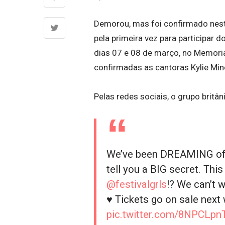
Demorou, mas foi confirmado nesta 
pela primeira vez para participar d
dias 07 e 08 de março, no Memori
confirmadas as cantoras Kylie Min
Pelas redes sociais, o grupo britân
We’ve been DREAMING of t
tell you a BIG secret. Thi
@festivalgrls
!? We can’t 
♥️ Tickets go on sale ne
pic.twitter.com/8NPCLpn