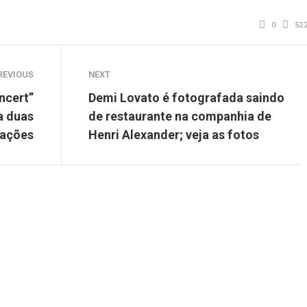
0
52
REVIOUS
NEXT
ncert”
Demi Lovato é fotografada saindo
a duas
de restaurante na companhia de
tações
Henri Alexander; veja as fotos