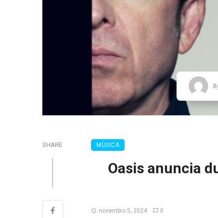
B
SHARE
MÚSICA
Oasis anuncia d
novembro 5, 2024
0