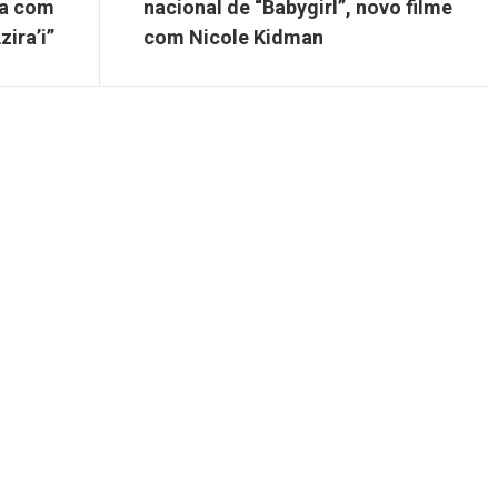
na com
nacional de “Babygirl”, novo filme
ira’i”
com Nicole Kidman