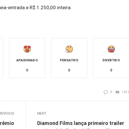
ia-entrada e R$ 1.250,00 inteira
APAIXONADO
PENSATIVO
DIVERTIDO
0
0
0
0
141
REVIOUS
NEXT
Prêmio
Diamond Films lança primeiro trailer