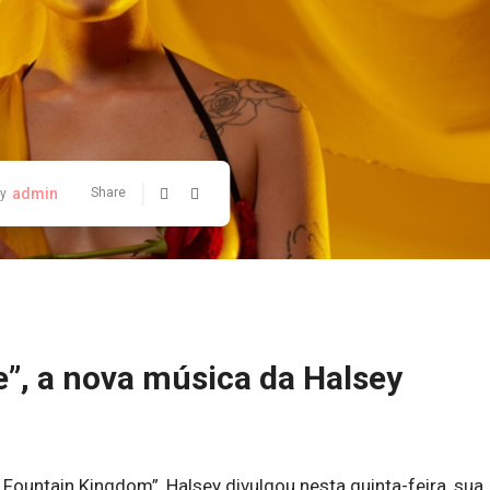
admin
Share
y
”, a nova música da Halsey
Fountain Kingdom”, Halsey divulgou nesta quinta-feira, sua