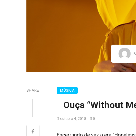
B
SHARE
MÚSICA
Ouça “Without Me
outubro 4, 2018
0
Encerrando de vez a era “Hopeless 