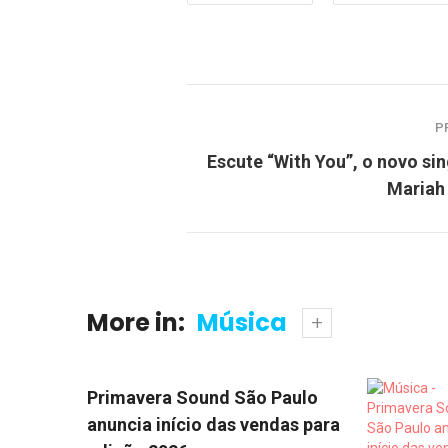
P
Escute “With You”, o novo sin
Mariah
More in:
Música
Primavera Sound São Paulo
anuncia início das vendas para