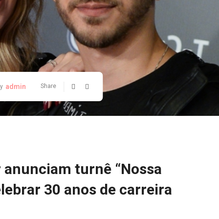
admin
Share
y
r anunciam turnê “Nossa
elebrar 30 anos de carreira