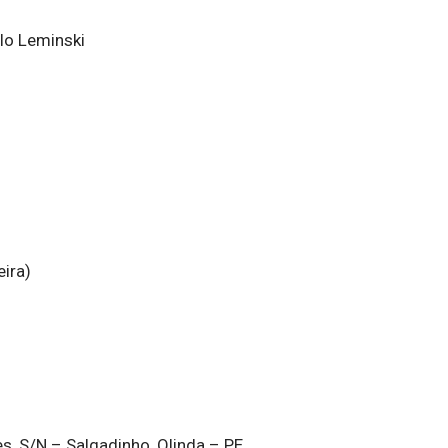
ulo Leminski
eira)
, S/N – Salgadinho, Olinda – PE