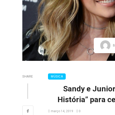
B
SHARE
MÚSICA
Sandy e Junio
História” para c
março 14, 2019
0