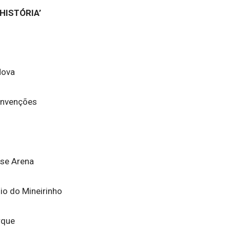
HISTÓRIA’
Nova
Convenções
sse Arena
io do Mineirinho
rque