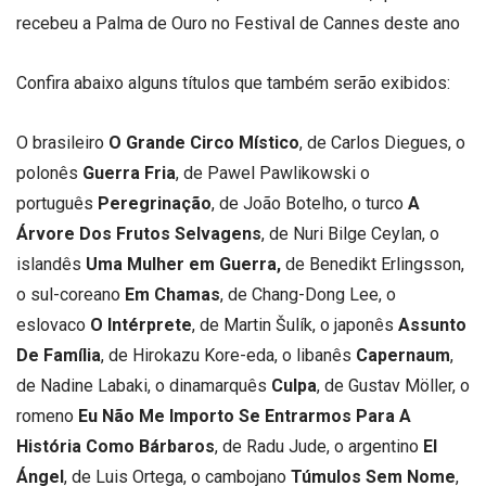
recebeu a Palma de Ouro no Festival de Cannes deste ano
Confira abaixo alguns títulos que também serão exibidos:
O brasileiro
O Grande Circo Místico
, de Carlos Diegues, o
polonês
Guerra Fria
, de Pawel Pawlikowski o
português
Peregrinação
, de João Botelho, o turco
A
Árvore Dos Frutos Selvagens
, de Nuri Bilge Ceylan, o
islandês
Uma Mulher em Guerra,
de Benedikt Erlingsson,
o sul-coreano
Em Chamas
, de Chang-Dong Lee, o
eslovaco
O Intérprete
, de Martin Šulík, o japonês
Assunto
De Família
, de Hirokazu Kore-eda, o libanês
Capernaum
,
de Nadine Labaki, o dinamarquês
Culpa
, de Gustav Möller, o
romeno
Eu Não Me Importo Se Entrarmos Para A
História Como Bárbaros
, de Radu Jude, o argentino
El
Ángel
, de Luis Ortega, o cambojano
Túmulos Sem Nome
,