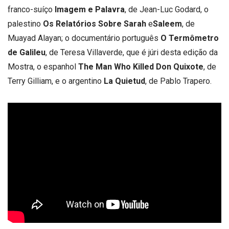
franco-suíço
Imagem
e
Palavra
, de Jean-Luc Godard, o
palestino
Os Relatórios Sobre Sarah
e
Sale
em
, de
Muayad Alayan; o documentário português
O Term
ômetro
de Galileu
, de Teresa Villaverde, que é júri desta edição da
Mostra, o espanhol
The Man Who Killed Don Quixote
, de
Terry Gilliam, e o argentino
La Quietud
, de Pablo Trapero.