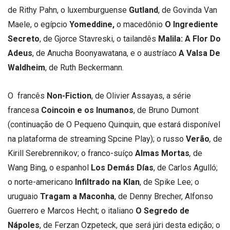
de Rithy Pahn, o luxemburguense
Gutland
, de Govinda Van
Maele, o egípcio
Yomeddine,
o macedônio
O Ingrediente
Secreto
, de Gjorce Stavreski, o tailandês
Malila: A Flor Do
Adeus
, de Anucha Boonyawatana, e o austríaco
A Valsa De
Waldheim
, de Ruth Beckermann.
O francês
Non-Fiction
, de Olivier Assayas, a série
francesa
Coincoin e os Inumanos
, de Bruno Dumont
(continuação de O Pequeno Quinquin, que estará disponível
na plataforma de streaming Spcine Play); o russo
Verão
,
de
Kirill Serebrennikov; o franco-suíço
Almas Mortas
,
de
Wang Bing, o espanhol
Los Dem
ás Días
, de Carlos Agulló;
o norte-americano
Infiltrado na Klan
, de Spike Lee; o
uruguaio
Tragam a Maconha
, de Denny Brecher, Alfonso
Guerrero e Marcos Hecht; o italiano
O Segredo de
Nápoles
, de Ferzan Ozpeteck, que será júri desta edição; o