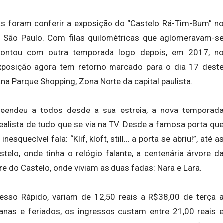
s foram conferir a exposição do “Castelo Rá-Tim-Bum” n
ão Paulo. Com filas quilométricas que aglomeravam-s
ontou com outra temporada logo depois, em 2017, n
xposição agora tem retorno marcado para o dia 17 dest
na Parque Shopping, Zona Norte da capital paulista.
eendeu a todos desde a sua estreia, a nova temporad
lista de tudo que se via na TV. Desde a famosa porta qu
nesquecível fala: “Klif, kloft, still… a porta se abriu!”, até a
elo, onde tinha o relógio falante, a centenária árvore d
re do Castelo, onde viviam as duas fadas: Nara e Lara.
resso Rápido, variam de 12,50 reais a R$38,00 de terça 
manas e feriados, os ingressos custam entre 21,00 reais 