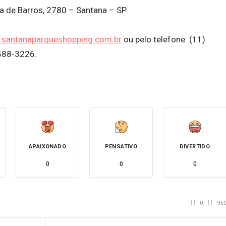
a de Barros, 2780 – Santana – SP
santanaparqueshopping.com.br
ou pelo telefone: (11)
588-3226.
APAIXONADO
PENSATIVO
DIVERTIDO
0
0
0
0
95