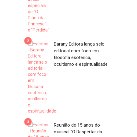
o
e
o
e
Barany Editora lança selo
editorial com foco em
filosofia esotérica,
ocultismo e espiritualidade
a
e
s
a
a
Reunião de 15 anos do
e
musical “O Despertar da