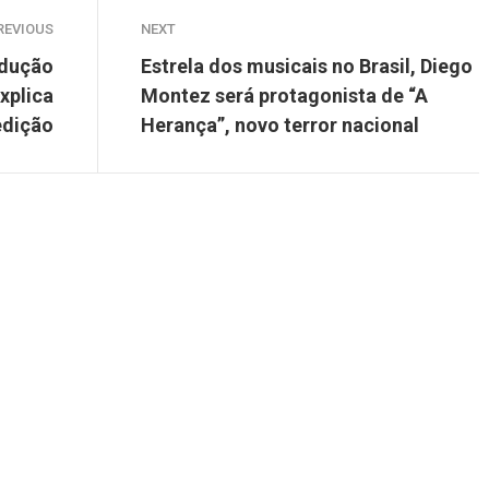
REVIOUS
NEXT
odução
Estrela dos musicais no Brasil, Diego
explica
Montez será protagonista de “A
edição
Herança”, novo terror nacional