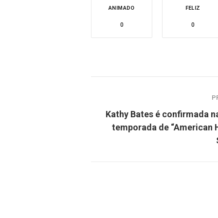
ANIMADO
FELIZ
0
0
P
Kathy Bates é confirmada n
temporada de “American 