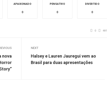
APAIXONADO
PENSATIVO
DIVERTIDO
0
0
0
0
48
REVIOUS
NEXT
a nova
Halsey e Lauren Jauregui vem ao
Horror
Brasil para duas apresentações
Story”