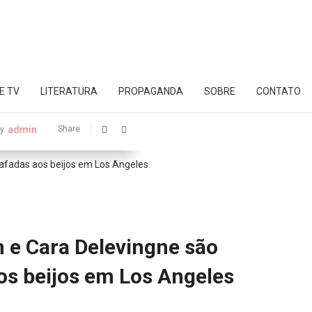
E TV
LITERATURA
PROPAGANDA
SOBRE
CONTATO
admin
Share
y
 e Cara Delevingne são
os beijos em Los Angeles