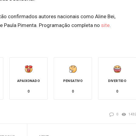
o confirmados autores nacionais como Aline Bei,
 e Paula Pimenta. Programação completa no
site
.
APAIXONADO
PENSATIVO
DIVERTIDO
0
0
0
0
143