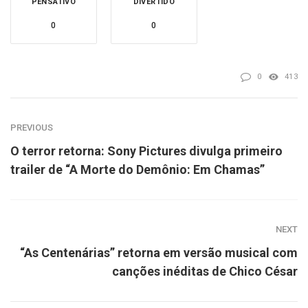
PENSATIVO
DIVERTIDO
0
0
0
413
PREVIOUS
O terror retorna: Sony Pictures divulga primeiro
trailer de “A Morte do Demônio: Em Chamas”
NEXT
“As Centenárias” retorna em versão musical com
canções inéditas de Chico César