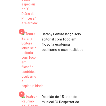
r
6
m
a
Barany Editora lança selo
,
editorial com foco em
filosofia esotérica,
ocultismo e espiritualidade
o
e
.
u
Reunião de 15 anos do
,
musical “O Despertar da