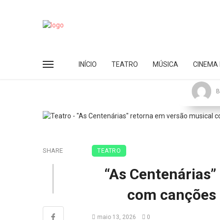
INÍCIO
TEATRO
MÚSICA
CINEMA 
B
SHARE
TEATRO
“As Centenárias”
com canções i
maio 13, 2026
0