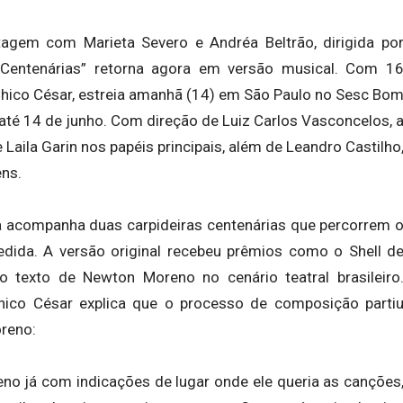
ontagem com
Marieta Severo
e
Andréa Beltrão
, dirigida po
Centenárias”
retorna agora em versão musical. Com 1
hico César
, estreia amanhã (14) em São Paulo no
Sesc Bo
té 14 de junho. Com direção de Luiz Carlos Vasconcelos, 
e
Laila Garin
nos papéis principais, além de
Leandro Castilho
ens.
a acompanha duas carpideiras centenárias que percorrem 
pedida. A versão original recebeu prêmios como o
Shell d
o texto de Newton Moreno no cenário teatral brasileiro
 Chico César explica que o processo de composição parti
reno:
no já com indicações de lugar onde ele queria as canções