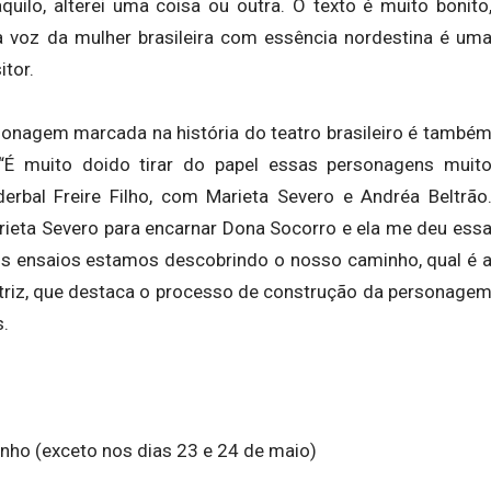
aquilo, alterei uma coisa ou outra. O texto é muito bonito
a voz da mulher brasileira com essência nordestina é um
itor.
sonagem marcada na história do teatro brasileiro é també
É muito doido tirar do papel essas personagens muit
erbal Freire Filho, com Marieta Severo e Andréa Beltrão
Marieta Severo para encarnar Dona Socorro e ela me deu ess
os ensaios estamos descobrindo o nosso caminho, qual é 
triz, que destaca o processo de construção da personage
.
unho (exceto nos dias 23 e 24 de maio)