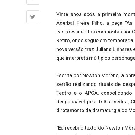
Vinte anos após a primeira m
Aderbal Freire Filho, a peça “
As 
canções inéditas compostas por
C
Retiro
, onde segue em temporada a
nova versão traz
Juliana Linhares
que interpreta múltiplos personag
Escrita por Newton Moreno, a obr
sertão realizando rituais de des
Teatro
e o
APCA
, consolidando 
Responsável pela trilha inédita,
diretamente da dramaturgia de Mo
“Eu recebi o texto do Newton More