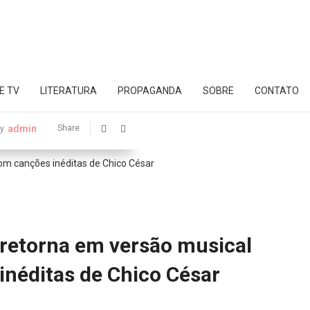
E TV
LITERATURA
PROPAGANDA
SOBRE
CONTATO
admin
Share
y
 retorna em versão musical
néditas de Chico César