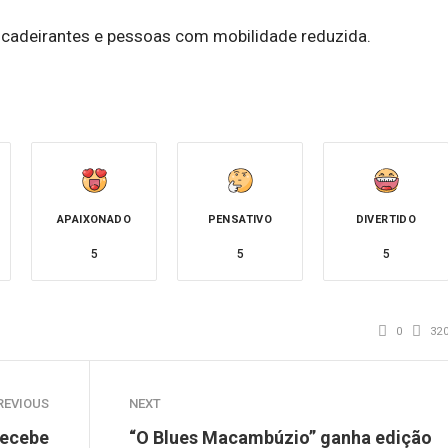
 cadeirantes e pessoas com mobilidade reduzida.
APAIXONADO
PENSATIVO
DIVERTIDO
5
5
5
0
32
REVIOUS
NEXT
recebe
“O Blues Macambúzio” ganha edição