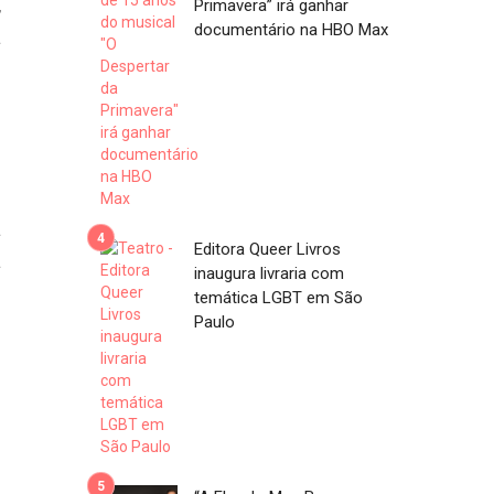
,
Primavera” irá ganhar
documentário na HBO Max
a
m
o
.
a
Editora Queer Livros
a
inaugura livraria com
m
temática LGBT em São
Paulo