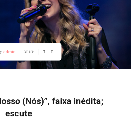
admin
Share
y
osso (Nós)”, faixa inédita;
escute