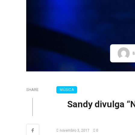
B
SHARE
MÚSICA
Sandy divulga “N
novembro 3, 2017
0