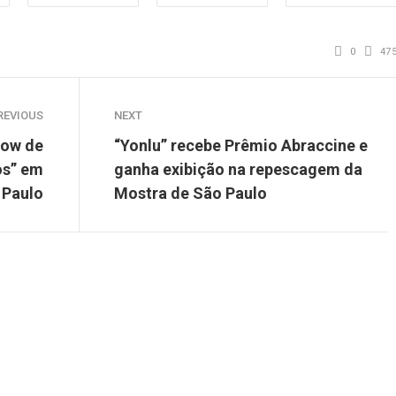
0
47
REVIOUS
NEXT
how de
“Yonlu” recebe Prêmio Abraccine e
os” em
ganha exibição na repescagem da
 Paulo
Mostra de São Paulo