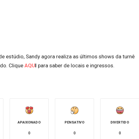
e estúdio, Sandy agora realiza as últimos shows da turnê
ado. Clique
AQU
I
para saber de locais e ingressos.
APAIXONADO
PENSATIVO
DIVERTIDO
0
0
0