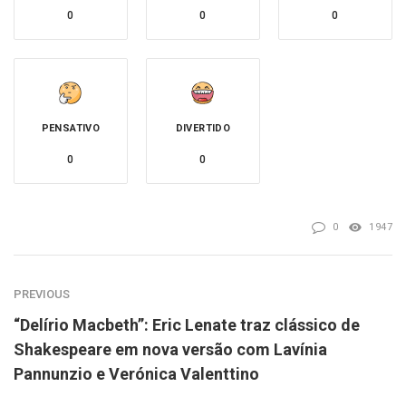
0
0
0
PENSATIVO
DIVERTIDO
0
0
0
1947
PREVIOUS
“Delírio Macbeth”: Eric Lenate traz clássico de
Shakespeare em nova versão com Lavínia
Pannunzio e Verónica Valenttino