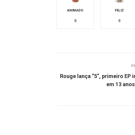
ANIMADO
FELIZ
0
0
P
Rouge lança “5”, primeiro EP i
em 13 anos