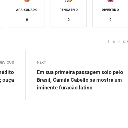
APAIXONADO
PENSATIVO
DIVERTIDO
0
0
0
0
50
REVIOUS
NEXT
nédito
Em sua primeira passagem solo pelo
; ouça
Brasil, Camila Cabello se mostra um
iminente furacão latino